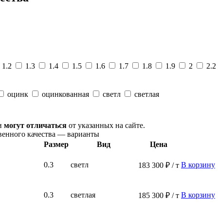
1.2
1.3
1.4
1.5
1.6
1.7
1.8
1.9
2
2.2
оцинк
оцинкованная
светл
светлая
ни
могут отличаться
от указанных на сайте.
венного качества — варианты
Размер
Вид
Цена
0.3
светл
В корзину
183 300 ₽ / т
0.3
светлая
В корзину
185 300 ₽ / т