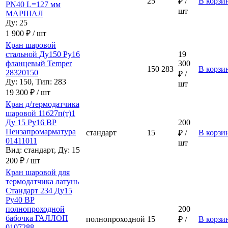
25
В корзи
₽ /
PN40 L=127 мм
шт
МАРШАЛ
Ду: 25
1 900 ₽ / шт
Кран шаровой
стальной Ду150 Ру16
19
фланцевый Temper
300
150
283
В корзи
28320150
₽ /
Ду: 150, Тип: 283
шт
19 300 ₽ / шт
Кран д/термодатчика
шаровой 11б27п(т)1
Ду 15 Ру16 ВР
200
Пензапромарматура
стандарт
15
В корзи
₽ /
01411011
шт
Вид: стандарт, Ду: 15
200 ₽ / шт
Кран шаровой для
термодатчика латунь
Стандарт 234 Ду15
Ру40 ВР
полнопроходной
200
бабочка ГАЛЛОП
полнопроходной
15
В корзи
₽ /
0107288