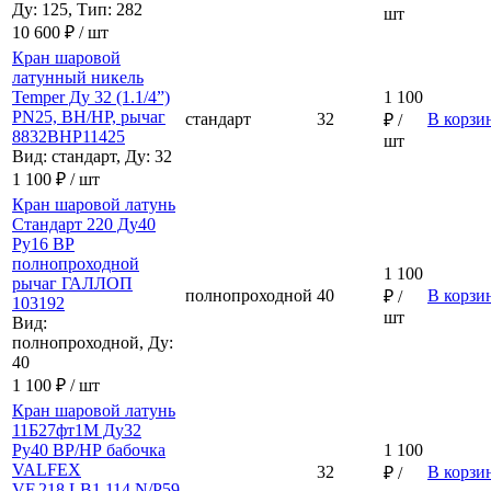
Ду: 125, Тип: 282
шт
10 600 ₽ / шт
Кран шаровой
латунный никель
Temper Ду 32 (1.1/4”)
1 100
PN25, ВН/НР, рычаг
стандарт
32
В корзи
₽ /
8832ВНР11425
шт
Вид: стандарт, Ду: 32
1 100 ₽ / шт
Кран шаровой латунь
Стандарт 220 Ду40
Ру16 ВР
полнопроходной
1 100
рычаг ГАЛЛОП
полнопроходной
40
В корзи
₽ /
103192
шт
Вид:
полнопроходной, Ду:
40
1 100 ₽ / шт
Кран шаровой латунь
11Б27фт1М Ду32
Ру40 ВР/НР бабочка
1 100
VALFEX
32
В корзи
₽ /
VF.218.LB1.114.N/P59