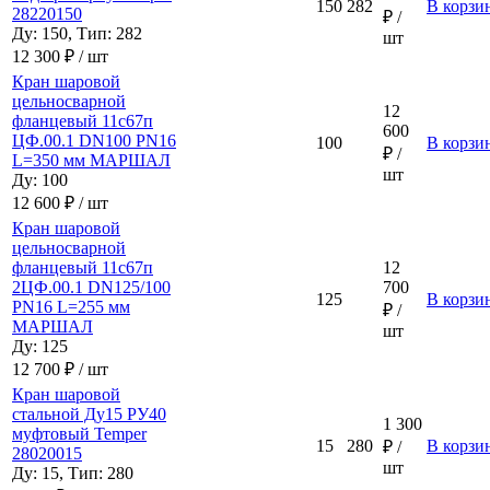
150
282
В корзи
28220150
₽ /
Ду: 150, Тип: 282
шт
12 300 ₽ / шт
Кран шаровой
цельносварной
12
фланцевый 11с67п
600
ЦФ.00.1 DN100 PN16
100
В корзи
₽ /
L=350 мм МАРШАЛ
шт
Ду: 100
12 600 ₽ / шт
Кран шаровой
цельносварной
фланцевый 11с67п
12
2ЦФ.00.1 DN125/100
700
125
В корзи
PN16 L=255 мм
₽ /
МАРШАЛ
шт
Ду: 125
12 700 ₽ / шт
Кран шаровой
стальной Ду15 РУ40
1 300
муфтовый Temper
15
280
В корзи
₽ /
28020015
шт
Ду: 15, Тип: 280