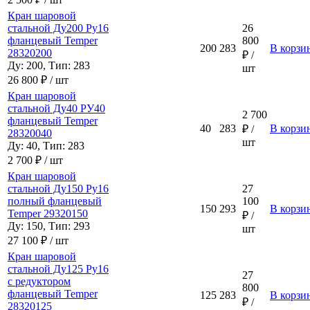
Кран шаровой
стальной Ду200 Ру16
26
фланцевый Temper
800
200
283
В корзи
28320200
₽ /
Ду: 200, Тип: 283
шт
26 800 ₽ / шт
Кран шаровой
стальной Ду40 РУ40
2 700
фланцевый Temper
40
283
В корзи
₽ /
28320040
шт
Ду: 40, Тип: 283
2 700 ₽ / шт
Кран шаровой
стальной Ду150 Ру16
27
полный фланцевый
100
150
293
В корзи
Temper 29320150
₽ /
Ду: 150, Тип: 293
шт
27 100 ₽ / шт
Кран шаровой
стальной Ду125 Ру16
27
с редуктором
800
фланцевый Temper
125
283
В корзи
₽ /
28320125