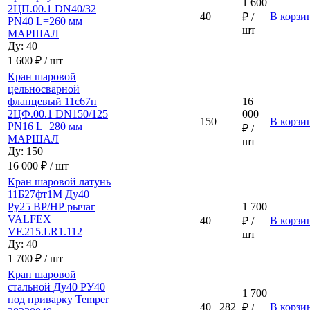
1 600
2ЦП.00.1 DN40/32
40
В корзи
₽ /
PN40 L=260 мм
шт
МАРШАЛ
Ду: 40
1 600 ₽ / шт
Кран шаровой
цельносварной
фланцевый 11с67п
16
2ЦФ.00.1 DN150/125
000
150
В корзи
PN16 L=280 мм
₽ /
МАРШАЛ
шт
Ду: 150
16 000 ₽ / шт
Кран шаровой латунь
11Б27фт1М Ду40
Ру25 ВР/НР рычаг
1 700
VALFEX
40
В корзи
₽ /
VF.215.LR1.112
шт
Ду: 40
1 700 ₽ / шт
Кран шаровой
стальной Ду40 РУ40
1 700
под приварку Temper
40
282
В корзи
₽ /