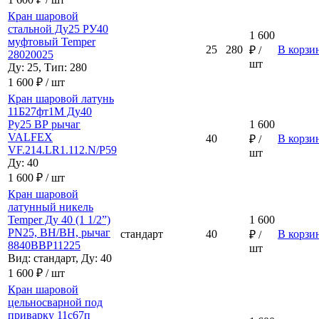
Кран шаровой
стальной Ду25 РУ40
1 600
муфтовый Temper
25
280
В корзи
₽ /
28020025
шт
Ду: 25, Тип: 280
1 600 ₽ / шт
Кран шаровой латунь
11Б27фт1М Ду40
Ру25 ВР рычаг
1 600
VALFEX
40
В корзи
₽ /
VF.214.LR1.112.N/P59
шт
Ду: 40
1 600 ₽ / шт
Кран шаровой
латунный никель
Temper Ду 40 (1 1/2”)
1 600
PN25, ВН/ВН, рычаг
стандарт
40
В корзи
₽ /
8840ВВР11225
шт
Вид: стандарт, Ду: 40
1 600 ₽ / шт
Кран шаровой
цельносварной под
приварку 11с67п