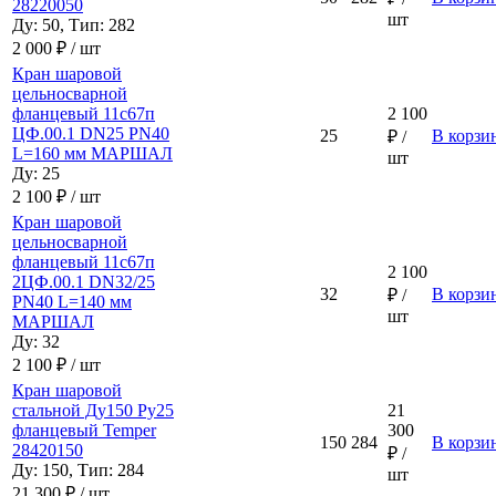
28220050
шт
Ду: 50, Тип: 282
2 000 ₽ / шт
Кран шаровой
цельносварной
фланцевый 11с67п
2 100
ЦФ.00.1 DN25 PN40
25
В корзи
₽ /
L=160 мм МАРШАЛ
шт
Ду: 25
2 100 ₽ / шт
Кран шаровой
цельносварной
фланцевый 11с67п
2 100
2ЦФ.00.1 DN32/25
32
В корзи
₽ /
PN40 L=140 мм
шт
МАРШАЛ
Ду: 32
2 100 ₽ / шт
Кран шаровой
стальной Ду150 Ру25
21
фланцевый Temper
300
150
284
В корзи
28420150
₽ /
Ду: 150, Тип: 284
шт
21 300 ₽ / шт