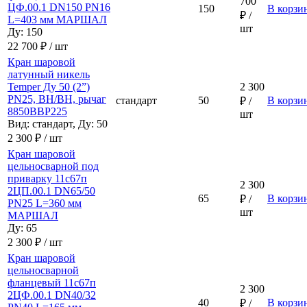
700
ЦФ.00.1 DN150 PN16
150
В корзи
₽ /
L=403 мм МАРШАЛ
шт
Ду: 150
22 700 ₽ / шт
Кран шаровой
латунный никель
Temper Ду 50 (2”)
2 300
PN25, ВН/ВН, рычаг
стандарт
50
В корзи
₽ /
8850ВВР225
шт
Вид: стандарт, Ду: 50
2 300 ₽ / шт
Кран шаровой
цельносварной под
приварку 11с67п
2 300
2ЦП.00.1 DN65/50
65
В корзи
₽ /
PN25 L=360 мм
шт
МАРШАЛ
Ду: 65
2 300 ₽ / шт
Кран шаровой
цельносварной
фланцевый 11с67п
2 300
2ЦФ.00.1 DN40/32
40
В корзи
₽ /