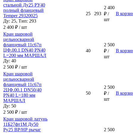
стальной Ду25 РУ40
2 400
полный фланцевый
25
293
В корзи
₽ /
Temper 29320025
шт
Ду: 25, Тип: 293
2 400 ₽ / шт
Кран шаровой
цельносварной
фланцевый 11с67п
2 500
ЦФ.00.1 DN40 PN40
40
В корзи
₽ /
L=200 мм МАРШАЛ
шт
Ду: 40
2 500 ₽ / шт
Кран шаровой
цельносварной
фланцевый 11с67п
2 500
2ЦФ.00.1 DN50/40
50
В корзи
₽ /
PN40 L=180 мм
шт
МАРШАЛ
Ду: 50
2 500 ₽ / шт
Кран шаровой латунь
11Б27фт1М Ду50
Ру25 ВР/НР рычаг
2 500