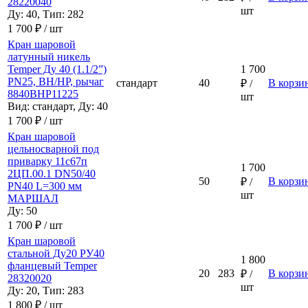
28220040
шт
Ду: 40, Тип: 282
1 700 ₽ / шт
Кран шаровой
латунный никель
Temper Ду 40 (1.1/2”)
1 700
PN25, ВН/НР, рычаг
стандарт
40
В корзи
₽ /
8840ВНР11225
шт
Вид: стандарт, Ду: 40
1 700 ₽ / шт
Кран шаровой
цельносварной под
приварку 11с67п
1 700
2ЦП.00.1 DN50/40
50
В корзи
₽ /
PN40 L=300 мм
шт
МАРШАЛ
Ду: 50
1 700 ₽ / шт
Кран шаровой
стальной Ду20 РУ40
1 800
фланцевый Temper
20
283
В корзи
₽ /
28320020
шт
Ду: 20, Тип: 283
1 800 ₽ / шт