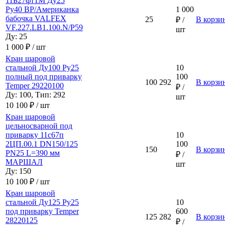
11Б27фт1М Ду25
Ру40 ВР/Американка
1 000
бабочка VALFEX
25
В корзи
₽ /
VF.227.LB1.100.N/P59
шт
Ду: 25
1 000 ₽ / шт
Кран шаровой
стальной Ду100 Ру25
10
полный под приварку
100
100
292
В корзи
Temper 29220100
₽ /
Ду: 100, Тип: 292
шт
10 100 ₽ / шт
Кран шаровой
цельносварной под
приварку 11с67п
10
2ЦП.00.1 DN150/125
100
150
В корзи
PN25 L=390 мм
₽ /
МАРШАЛ
шт
Ду: 150
10 100 ₽ / шт
Кран шаровой
стальной Ду125 Ру25
10
под приварку Temper
600
125
282
В корзи
28220125
₽ /