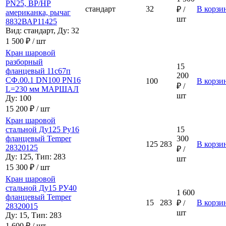
PN25, ВР/НР
стандарт
32
В корзи
₽ /
американка, рычаг
шт
8832ВАР11425
Вид: стандарт, Ду: 32
1 500 ₽ / шт
Кран шаровой
разборный
15
фланцевый 11с67п
200
СФ.00.1 DN100 PN16
100
В корзи
₽ /
L=230 мм МАРШАЛ
шт
Ду: 100
15 200 ₽ / шт
Кран шаровой
стальной Ду125 Ру16
15
фланцевый Temper
300
125
283
В корзи
28320125
₽ /
Ду: 125, Тип: 283
шт
15 300 ₽ / шт
Кран шаровой
стальной Ду15 РУ40
1 600
фланцевый Temper
15
283
В корзи
₽ /
28320015
шт
Ду: 15, Тип: 283
1 600 ₽ / шт