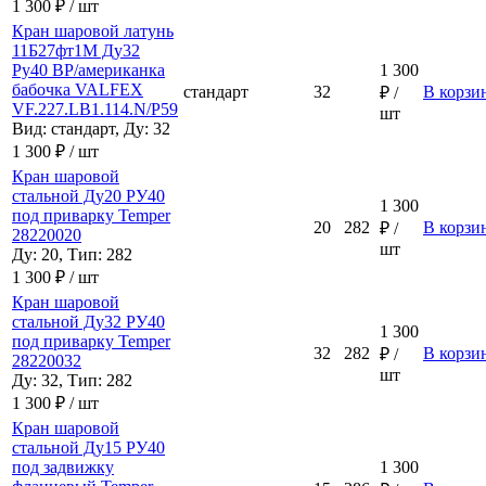
1 300 ₽ / шт
Кран шаровой латунь
11Б27фт1М Ду32
Ру40 ВР/американка
1 300
бабочка VALFEX
стандарт
32
В корзи
₽ /
VF.227.LB1.114.N/P59
шт
Вид: стандарт, Ду: 32
1 300 ₽ / шт
Кран шаровой
стальной Ду20 РУ40
1 300
под приварку Temper
20
282
В корзи
₽ /
28220020
шт
Ду: 20, Тип: 282
1 300 ₽ / шт
Кран шаровой
стальной Ду32 РУ40
1 300
под приварку Temper
32
282
В корзи
₽ /
28220032
шт
Ду: 32, Тип: 282
1 300 ₽ / шт
Кран шаровой
стальной Ду15 РУ40
под задвижку
1 300