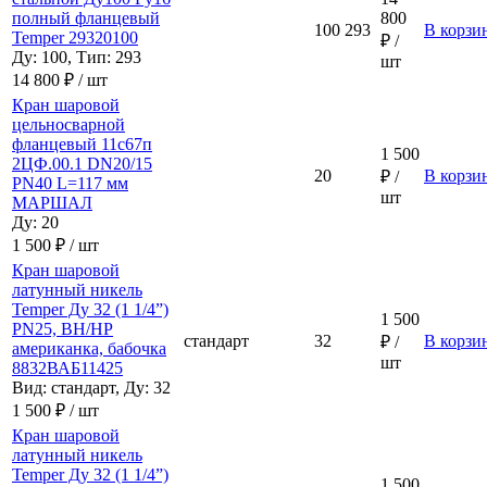
полный фланцевый
800
100
293
В корзи
Temper 29320100
₽ /
Ду: 100, Тип: 293
шт
14 800 ₽ / шт
Кран шаровой
цельносварной
фланцевый 11с67п
1 500
2ЦФ.00.1 DN20/15
20
В корзи
₽ /
PN40 L=117 мм
шт
МАРШАЛ
Ду: 20
1 500 ₽ / шт
Кран шаровой
латунный никель
Temper Ду 32 (1 1/4”)
1 500
PN25, ВН/НР
стандарт
32
В корзи
₽ /
американка, бабочка
шт
8832ВАБ11425
Вид: стандарт, Ду: 32
1 500 ₽ / шт
Кран шаровой
латунный никель
Temper Ду 32 (1 1/4”)
1 500