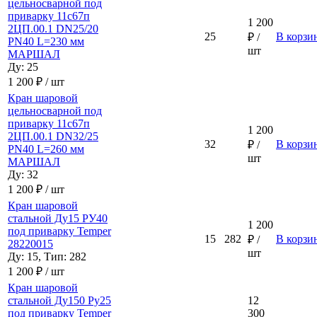
цельносварной под
приварку 11с67п
1 200
2ЦП.00.1 DN25/20
25
В корзи
₽ /
PN40 L=230 мм
шт
МАРШАЛ
Ду: 25
1 200 ₽ / шт
Кран шаровой
цельносварной под
приварку 11с67п
1 200
2ЦП.00.1 DN32/25
32
В корзи
₽ /
PN40 L=260 мм
шт
МАРШАЛ
Ду: 32
1 200 ₽ / шт
Кран шаровой
стальной Ду15 РУ40
1 200
под приварку Temper
15
282
В корзи
₽ /
28220015
шт
Ду: 15, Тип: 282
1 200 ₽ / шт
Кран шаровой
стальной Ду150 Ру25
12
под приварку Temper
300