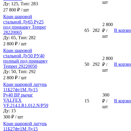
шт
Ду: 125, Тип: 283
27 800 ₽ / шт
Кран шаровой
стальной Ду65 Ру25
2 800
под приварку Temper
65
282
В корзи
₽ /
28220065
шт
Ду: 65, Тип: 282
2 800 ₽ / шт
Кран шаровой
стальной Ду50 РУ40
2 800
полный под приварку
50
292
В корзи
₽ /
Temper 29220050
шт
Ду: 50, Тип: 292
2 800 ₽ / шт
Кран шаровой латунь
11Б27фт1М Ду15
Ру40 ВР рычаг
300
VALFEX
15
В корзи
₽ /
VF.214.LR1.012.N/P59
шт
Ду: 15
300 ₽ / шт
Кран шаровой латунь
11Б27фт1М Ду15