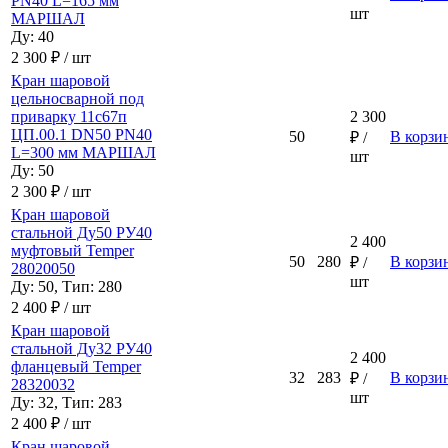
PN40 L=165 мм
шт
МАРШАЛ
Ду: 40
2 300 ₽ / шт
Кран шаровой
цельносварной под
приварку 11с67п
2 300
ЦП.00.1 DN50 PN40
50
В корзи
₽ /
L=300 мм МАРШАЛ
шт
Ду: 50
2 300 ₽ / шт
Кран шаровой
стальной Ду50 РУ40
2 400
муфтовый Temper
50
280
В корзи
₽ /
28020050
шт
Ду: 50, Тип: 280
2 400 ₽ / шт
Кран шаровой
стальной Ду32 РУ40
2 400
фланцевый Temper
32
283
В корзи
₽ /
28320032
шт
Ду: 32, Тип: 283
2 400 ₽ / шт
Кран шаровой