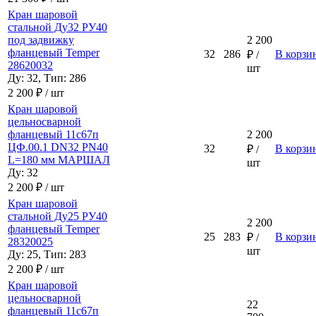
Кран шаровой
стальной Ду32 РУ40
под задвижку
2 200
фланцевый Temper
32
286
В корзи
₽ /
28620032
шт
Ду: 32, Тип: 286
2 200 ₽ / шт
Кран шаровой
цельносварной
фланцевый 11с67п
2 200
ЦФ.00.1 DN32 PN40
32
В корзи
₽ /
L=180 мм МАРШАЛ
шт
Ду: 32
2 200 ₽ / шт
Кран шаровой
стальной Ду25 РУ40
2 200
фланцевый Temper
25
283
В корзи
₽ /
28320025
шт
Ду: 25, Тип: 283
2 200 ₽ / шт
Кран шаровой
цельносварной
22
фланцевый 11с67п