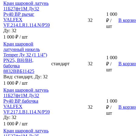
Кран шаровой латунь
11Б27фт1М Ду32
Ру40 ВР рычаг
1 000
VALFEX
32
В корзи
₽ /
VF.214.LR1.114.N/P59
шт
Ду: 32
1 000 ₽ / шт
Кран шаровой
латунный никель
Temper Ду 32 (1 1/4”)
1 000
PN25, ВН/ВН,
стандарт
32
В корзи
₽ /
бабочка
шт
8832ВВБ11425
Вид: стандарт, Ду: 32
1 000 ₽ / шт
Кран шаровой латунь
11Б27фт1М Ду32
Ру40 ВР бабочка
1 000
VALFEX
32
В корзи
₽ /
VF.217.LB1.114.N/P59
шт
Ду: 32
1 000 ₽ / шт
Кран шаровой латунь