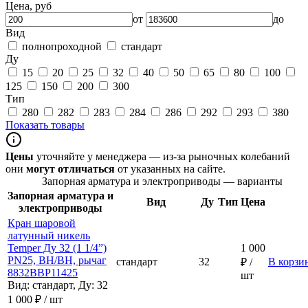
Цена, руб
от
до
Вид
полнопроходной
стандарт
Ду
15
20
25
32
40
50
65
80
100
125
150
200
300
Тип
280
282
283
284
286
292
293
380
Показать товары
Цены
уточняйте у менеджера — из-за рыночных колебаний
они
могут отличаться
от указанных на сайте.
Запорная арматура и электроприводы — варианты
Запорная арматура и
Вид
Ду
Тип
Цена
электроприводы
Кран шаровой
латунный никель
Temper Ду 32 (1 1/4”)
1 000
PN25, ВН/ВН, рычаг
стандарт
32
В корзи
₽ /
8832ВВР11425
шт
Вид: стандарт, Ду: 32
1 000 ₽ / шт