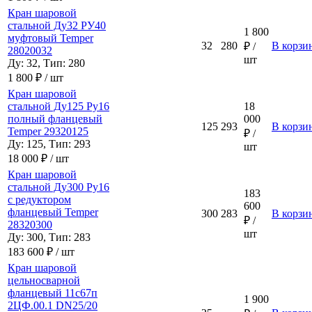
Кран шаровой
стальной Ду32 РУ40
1 800
муфтовый Temper
32
280
В корзи
₽ /
28020032
шт
Ду: 32, Тип: 280
1 800 ₽ / шт
Кран шаровой
стальной Ду125 Ру16
18
полный фланцевый
000
125
293
В корзи
Temper 29320125
₽ /
Ду: 125, Тип: 293
шт
18 000 ₽ / шт
Кран шаровой
стальной Ду300 Ру16
183
с редуктором
600
фланцевый Temper
300
283
В корзи
₽ /
28320300
шт
Ду: 300, Тип: 283
183 600 ₽ / шт
Кран шаровой
цельносварной
фланцевый 11с67п
1 900
2ЦФ.00.1 DN25/20