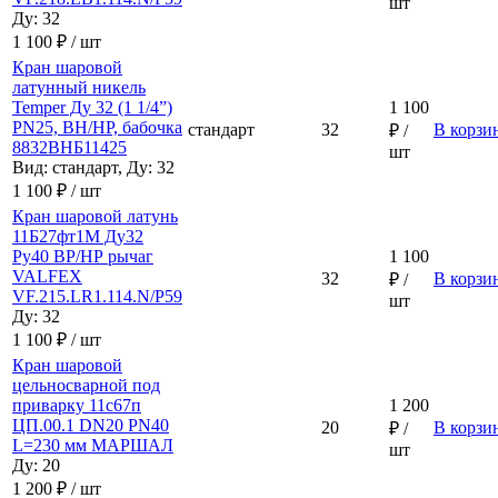
шт
Ду: 32
1 100 ₽ / шт
Кран шаровой
латунный никель
Temper Ду 32 (1 1/4”)
1 100
PN25, ВН/НР, бабочка
стандарт
32
В корзи
₽ /
8832ВНБ11425
шт
Вид: стандарт, Ду: 32
1 100 ₽ / шт
Кран шаровой латунь
11Б27фт1М Ду32
Ру40 ВР/НР рычаг
1 100
VALFEX
32
В корзи
₽ /
VF.215.LR1.114.N/P59
шт
Ду: 32
1 100 ₽ / шт
Кран шаровой
цельносварной под
приварку 11с67п
1 200
ЦП.00.1 DN20 PN40
20
В корзи
₽ /
L=230 мм МАРШАЛ
шт
Ду: 20
1 200 ₽ / шт