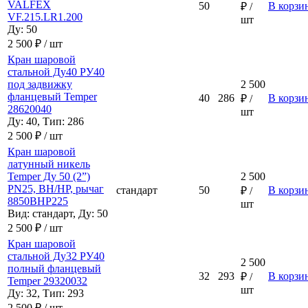
VALFEX
50
В корзи
₽ /
VF.215.LR1.200
шт
Ду: 50
2 500 ₽ / шт
Кран шаровой
стальной Ду40 РУ40
под задвижку
2 500
фланцевый Temper
40
286
В корзи
₽ /
28620040
шт
Ду: 40, Тип: 286
2 500 ₽ / шт
Кран шаровой
латунный никель
Temper Ду 50 (2”)
2 500
PN25, ВН/НР, рычаг
стандарт
50
В корзи
₽ /
8850ВНР225
шт
Вид: стандарт, Ду: 50
2 500 ₽ / шт
Кран шаровой
стальной Ду32 РУ40
2 500
полный фланцевый
32
293
В корзи
₽ /
Temper 29320032
шт
Ду: 32, Тип: 293
2 500 ₽ / шт