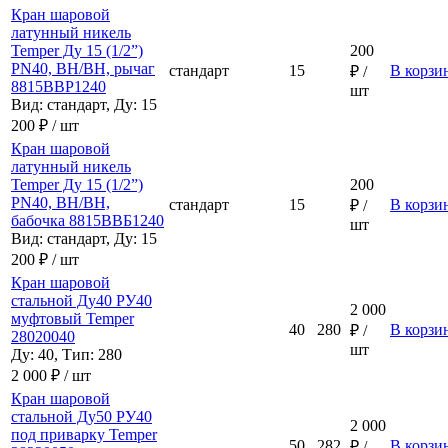
Кран шаровой
латунный никель
Temper Ду 15 (1/2”)
200
PN40, ВН/ВН, рычаг
стандарт
15
В корзи
₽ /
8815ВВР1240
шт
Вид: стандарт, Ду: 15
200 ₽ / шт
Кран шаровой
латунный никель
Temper Ду 15 (1/2”)
200
PN40, ВН/ВН,
стандарт
15
В корзи
₽ /
бабочка 8815ВВБ1240
шт
Вид: стандарт, Ду: 15
200 ₽ / шт
Кран шаровой
стальной Ду40 РУ40
2 000
муфтовый Temper
40
280
В корзи
₽ /
28020040
шт
Ду: 40, Тип: 280
2 000 ₽ / шт
Кран шаровой
стальной Ду50 РУ40
2 000
под приварку Temper
50
282
В корзи
₽ /