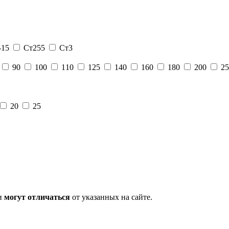
-15
Ст255
Ст3
90
100
110
125
140
160
180
200
25
20
25
ни
могут отличаться
от указанных на сайте.