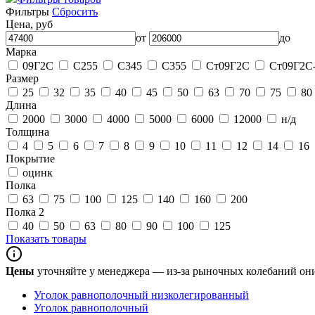
Фильтры
Сбросить
Цена, руб
от
до
Марка
09Г2С
С255
С345
С355
Ст09Г2С
Ст09Г2С
Размер
25
32
35
40
45
50
63
70
75
80
Длина
2000
3000
4000
5000
6000
12000
н/д
Толщина
4
5
6
7
8
9
10
11
12
14
16
Покрытие
оцинк
Полка
63
75
100
125
140
160
200
Полка 2
40
50
63
80
90
100
125
Показать товары
Цены
уточняйте у менеджера — из-за рыночных колебаний о
Уголок равнополочный низколегированный
Уголок равнополочный