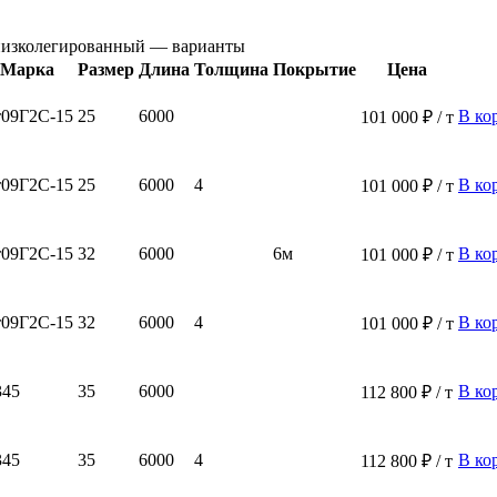
низколегированный — варианты
Марка
Размер
Длина
Толщина
Покрытие
Цена
09Г2С-15
25
6000
В ко
101 000 ₽ / т
09Г2С-15
25
6000
4
В ко
101 000 ₽ / т
09Г2С-15
32
6000
6м
В ко
101 000 ₽ / т
09Г2С-15
32
6000
4
В ко
101 000 ₽ / т
345
35
6000
В ко
112 800 ₽ / т
345
35
6000
4
В ко
112 800 ₽ / т