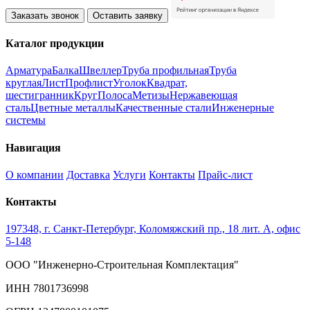
Заказать звонок
Оставить заявку
Каталог продукции
Арматура
Балка
Швеллер
Труба профильная
Труба
круглая
Лист
Профлист
Уголок
Квадрат,
шестигранник
Круг
Полоса
Метизы
Нержавеющая
сталь
Цветные металлы
Качественные стали
Инженерные
системы
Навигация
О компании
Доставка
Услуги
Контакты
Прайс-лист
Контакты
197348, г. Санкт-Петербург, Коломяжский пр., 18 лит. А, офис
5-148
ООО "Инженерно-Строительная Комплектация"
ИНН 7801736998