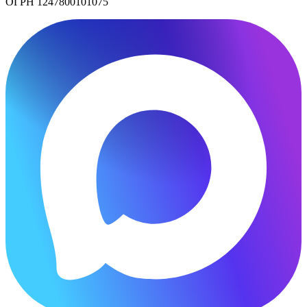
ОГРН 1247800101075