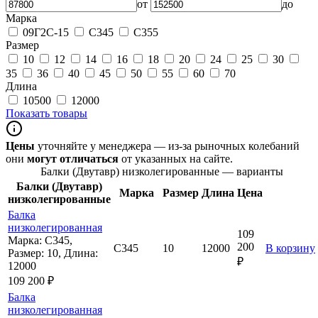
от
до
Марка
09Г2С-15
С345
С355
Размер
10
12
14
16
18
20
24
25
30
35
36
40
45
50
55
60
70
Длина
10500
12000
Показать товары
Цены
уточняйте у менеджера — из-за рыночных колебаний
они
могут отличаться
от указанных на сайте.
Балки (Двутавр) низколегированные — варианты
Балки (Двутавр)
Марка
Размер
Длина
Цена
низколегированные
Балка
низколегированная
109
Марка: С345,
200
С345
10
12000
В корзину
Размер: 10, Длина:
₽
12000
109 200 ₽
Балка
низколегированная