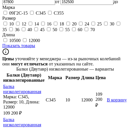
от
до
Марка
09Г2С-15
С345
С355
Размер
10
12
14
16
18
20
24
25
30
35
36
40
45
50
55
60
70
Длина
10500
12000
Показать товары
Цены
уточняйте у менеджера — из-за рыночных колебаний
они
могут отличаться
от указанных на сайте.
Балки (Двутавр) низколегированные — варианты
Балки (Двутавр)
Марка
Размер
Длина
Цена
низколегированные
Балка
низколегированная
109
Марка: С345,
200
С345
10
12000
В корзину
Размер: 10, Длина:
₽
12000
109 200 ₽
Балка
низколегированная