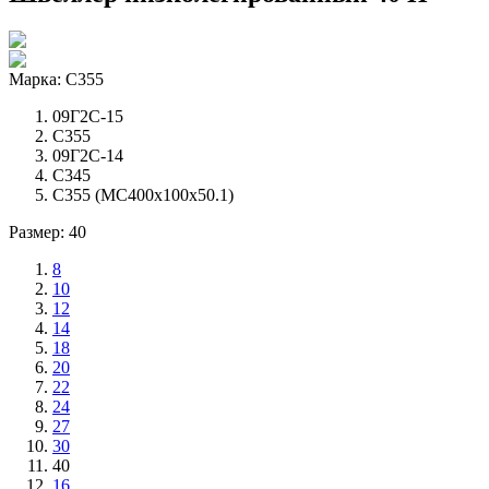
Марка: С355
09Г2С-15
С355
09Г2С-14
С345
С355 (МС400x100x50.1)
Размер: 40
8
10
12
14
18
20
22
24
27
30
40
16