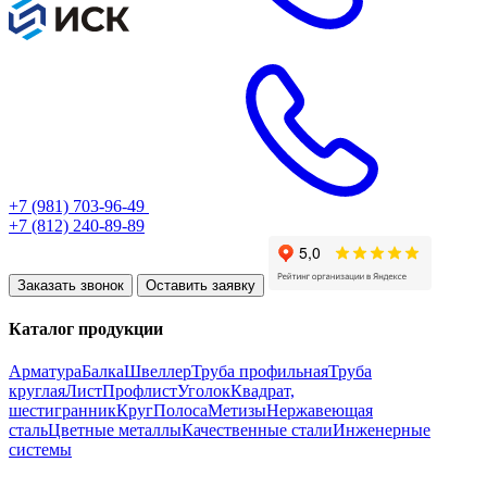
+7 (981) 703-96-49
+7 (812) 240-89-89
Заказать звонок
Оставить заявку
Каталог продукции
Арматура
Балка
Швеллер
Труба профильная
Труба
круглая
Лист
Профлист
Уголок
Квадрат,
шестигранник
Круг
Полоса
Метизы
Нержавеющая
сталь
Цветные металлы
Качественные стали
Инженерные
системы