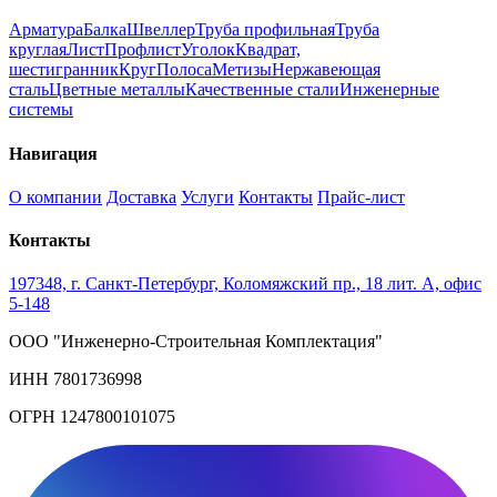
Арматура
Балка
Швеллер
Труба профильная
Труба
круглая
Лист
Профлист
Уголок
Квадрат,
шестигранник
Круг
Полоса
Метизы
Нержавеющая
сталь
Цветные металлы
Качественные стали
Инженерные
системы
Навигация
О компании
Доставка
Услуги
Контакты
Прайс-лист
Контакты
197348, г. Санкт-Петербург, Коломяжский пр., 18 лит. А, офис
5-148
ООО "Инженерно-Строительная Комплектация"
ИНН 7801736998
ОГРН 1247800101075