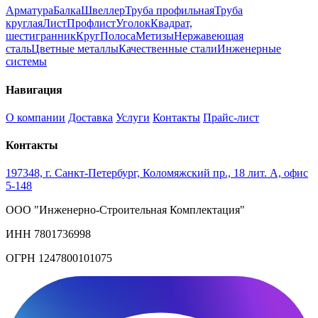
Арматура
Балка
Швеллер
Труба профильная
Труба
круглая
Лист
Профлист
Уголок
Квадрат,
шестигранник
Круг
Полоса
Метизы
Нержавеющая
сталь
Цветные металлы
Качественные стали
Инженерные
системы
Навигация
О компании
Доставка
Услуги
Контакты
Прайс-лист
Контакты
197348, г. Санкт-Петербург, Коломяжский пр., 18 лит. А, офис
5-148
ООО "Инженерно-Строительная Комплектация"
ИНН 7801736998
ОГРН 1247800101075