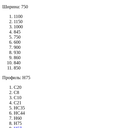
Ширина: 750
1100
1150
1000
845
750
600
900
930
860
840
850
Профиль: Н75
С20
С8
С10
С21
НС35
НС44
Н60
Н75