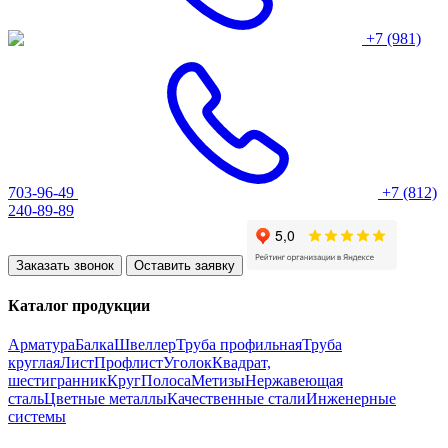
+7 (981)
703-96-49
+7 (812)
240-89-89
Заказать звонок
Оставить заявку
Каталог продукции
Арматура
Балка
Швеллер
Труба профильная
Труба
круглая
Лист
Профлист
Уголок
Квадрат,
шестигранник
Круг
Полоса
Метизы
Нержавеющая
сталь
Цветные металлы
Качественные стали
Инженерные
системы