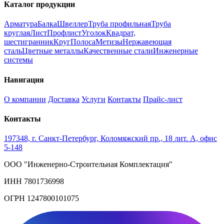
Каталог продукции
Арматура
Балка
Швеллер
Труба профильная
Труба
круглая
Лист
Профлист
Уголок
Квадрат,
шестигранник
Круг
Полоса
Метизы
Нержавеющая
сталь
Цветные металлы
Качественные стали
Инженерные
системы
Навигация
О компании
Доставка
Услуги
Контакты
Прайс-лист
Контакты
197348, г. Санкт-Петербург, Коломяжский пр., 18 лит. А, офис
5-148
ООО "Инженерно-Строительная Комплектация"
ИНН 7801736998
ОГРН 1247800101075