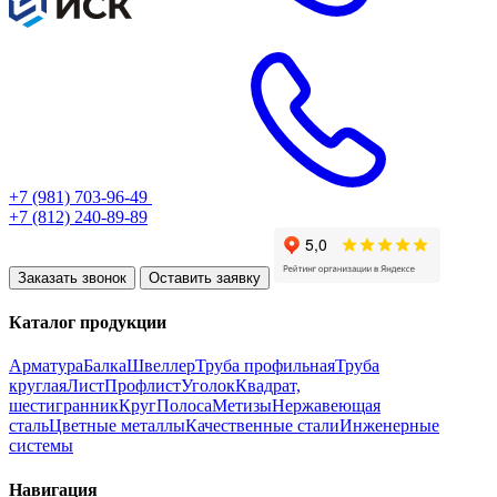
+7 (981) 703-96-49
+7 (812) 240-89-89
Заказать звонок
Оставить заявку
Каталог продукции
Арматура
Балка
Швеллер
Труба профильная
Труба
круглая
Лист
Профлист
Уголок
Квадрат,
шестигранник
Круг
Полоса
Метизы
Нержавеющая
сталь
Цветные металлы
Качественные стали
Инженерные
системы
Навигация