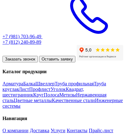
+7 (981) 703-96-49
+7 (812) 240-89-89
Заказать звонок
Оставить заявку
Каталог продукции
Арматура
Балка
Швеллер
Труба профильная
Труба
круглая
Лист
Профлист
Уголок
Квадрат,
шестигранник
Круг
Полоса
Метизы
Нержавеющая
сталь
Цветные металлы
Качественные стали
Инженерные
системы
Навигация
О компании
Доставка
Услуги
Контакты
Прайс-лист