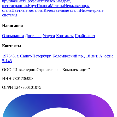
круглая
Лист
Профлист
Уголок
Квадрат,
шестигранник
Круг
Полоса
Метизы
Нержавеющая
сталь
Цветные металлы
Качественные стали
Инженерные
системы
Навигация
О компании
Доставка
Услуги
Контакты
Прайс-лист
Контакты
197348, г. Санкт-Петербург, Коломяжский пр., 18 лит. А, офис
5-148
ООО "Инженерно-Строительная Комплектация"
ИНН 7801736998
ОГРН 1247800101075