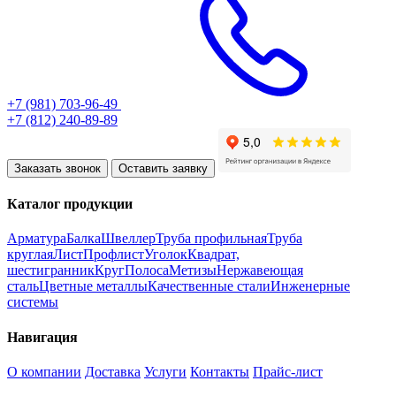
+7 (981) 703-96-49
+7 (812) 240-89-89
Заказать звонок
Оставить заявку
Каталог продукции
Арматура
Балка
Швеллер
Труба профильная
Труба
круглая
Лист
Профлист
Уголок
Квадрат,
шестигранник
Круг
Полоса
Метизы
Нержавеющая
сталь
Цветные металлы
Качественные стали
Инженерные
системы
Навигация
О компании
Доставка
Услуги
Контакты
Прайс-лист