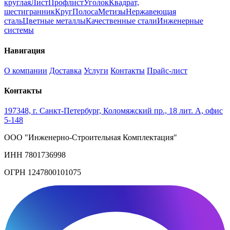
круглая
Лист
Профлист
Уголок
Квадрат,
шестигранник
Круг
Полоса
Метизы
Нержавеющая
сталь
Цветные металлы
Качественные стали
Инженерные
системы
Навигация
О компании
Доставка
Услуги
Контакты
Прайс-лист
Контакты
197348, г. Санкт-Петербург, Коломяжский пр., 18 лит. А, офис
5-148
ООО "Инженерно-Строительная Комплектация"
ИНН 7801736998
ОГРН 1247800101075