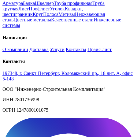
Арматура
Балка
Швеллер
Труба профильная
Труба
круглая
Лист
Профлист
Уголок
Квадрат,
шестигранник
Круг
Полоса
Метизы
Нержавеющая
сталь
Цветные металлы
Качественные стали
Инженерные
системы
Навигация
О компании
Доставка
Услуги
Контакты
Прайс-лист
Контакты
197348, г. Санкт-Петербург, Коломяжский пр., 18 лит. А, офис
5-148
ООО "Инженерно-Строительная Комплектация"
ИНН 7801736998
ОГРН 1247800101075