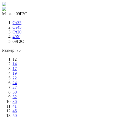
Марка: 09Г2С
Ст35
Ст45
Ст20
40Х
09Г2С
Размер: 75
12
14
17
19
22
24
27
30
32
36
41
46
50