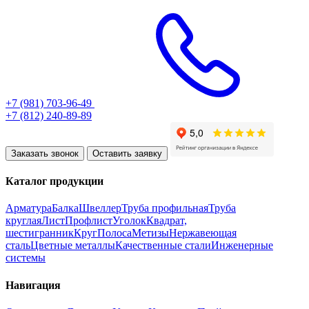
+7 (981) 703-96-49
+7 (812) 240-89-89
Заказать звонок
Оставить заявку
Каталог продукции
Арматура
Балка
Швеллер
Труба профильная
Труба
круглая
Лист
Профлист
Уголок
Квадрат,
шестигранник
Круг
Полоса
Метизы
Нержавеющая
сталь
Цветные металлы
Качественные стали
Инженерные
системы
Навигация