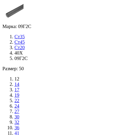
Марка: 09Г2С
Ст35
Ст45
Ст20
40Х
09Г2С
Размер: 50
12
14
17
19
22
24
27
30
32
36
41