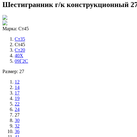
Шестигранник г/к конструкционный 2
Марка: Ст45
Ст35
Ст45
Ст20
40Х
09Г2С
Размер: 27
12
14
17
19
22
24
27
30
32
36
41