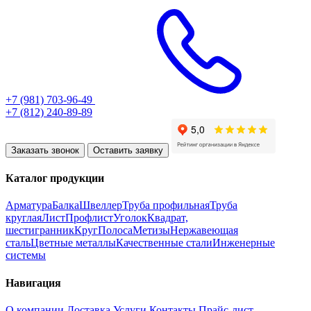
+7 (981) 703-96-49
+7 (812) 240-89-89
Заказать звонок
Оставить заявку
Каталог продукции
Арматура
Балка
Швеллер
Труба профильная
Труба
круглая
Лист
Профлист
Уголок
Квадрат,
шестигранник
Круг
Полоса
Метизы
Нержавеющая
сталь
Цветные металлы
Качественные стали
Инженерные
системы
Навигация
О компании
Доставка
Услуги
Контакты
Прайс-лист