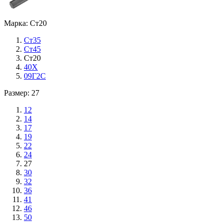
Марка: Ст20
Ст35
Ст45
Ст20
40Х
09Г2С
Размер: 27
12
14
17
19
22
24
27
30
32
36
41
46
50