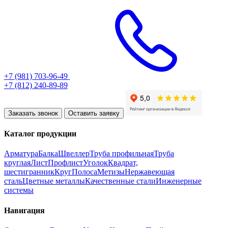
+7 (981) 703-96-49
+7 (812) 240-89-89
Заказать звонок
Оставить заявку
Каталог продукции
Арматура
Балка
Швеллер
Труба профильная
Труба
круглая
Лист
Профлист
Уголок
Квадрат,
шестигранник
Круг
Полоса
Метизы
Нержавеющая
сталь
Цветные металлы
Качественные стали
Инженерные
системы
Навигация