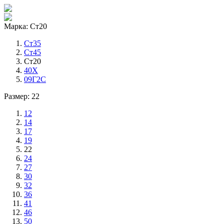
Марка: Ст20
Ст35
Ст45
Ст20
40Х
09Г2С
Размер: 22
12
14
17
19
22
24
27
30
32
36
41
46
50