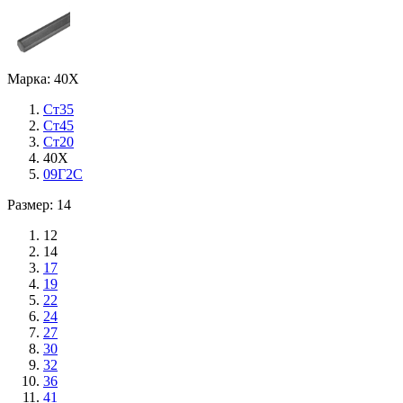
Марка: 40Х
Ст35
Ст45
Ст20
40Х
09Г2С
Размер: 14
12
14
17
19
22
24
27
30
32
36
41