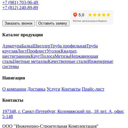
+7 (981) 703-96-49
+7 (812) 240-89-89
Заказать звонок
Оставить заявку
Каталог продукции
Арматура
Балка
Швеллер
Труба профильная
Труба
круглая
Лист
Профлист
Уголок
Квадрат,
шестигранник
Круг
Полоса
Метизы
Нержавеющая
сталь
Цветные металлы
Качественные стали
Инженерные
системы
Навигация
О компании
Доставка
Услуги
Контакты
Прайс-лист
Контакты
197348, г. Санкт-Петербург, Коломяжский пр., 18 лит. А, офис
5-148
ООО "Инженерно-Строительная Комплектация"