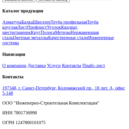
Каталог продукции
Арматура
Балка
Швеллер
Труба профильная
Труба
круглая
Лист
Профлист
Уголок
Квадрат,
шестигранник
Круг
Полоса
Метизы
Нержавеющая
сталь
Цветные металлы
Качественные стали
Инженерные
системы
Навигация
О компании
Доставка
Услуги
Контакты
Прайс-лист
Контакты
197348, г. Санкт-Петербург, Коломяжский пр., 18 лит. А, офис
5-148
ООО "Инженерно-Строительная Комплектация"
ИНН 7801736998
ОГРН 1247800101075