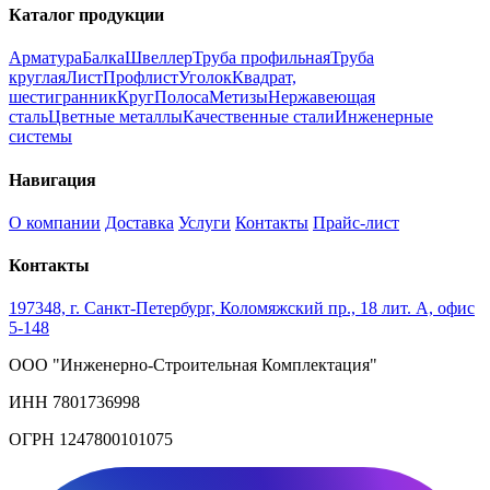
Каталог продукции
Арматура
Балка
Швеллер
Труба профильная
Труба
круглая
Лист
Профлист
Уголок
Квадрат,
шестигранник
Круг
Полоса
Метизы
Нержавеющая
сталь
Цветные металлы
Качественные стали
Инженерные
системы
Навигация
О компании
Доставка
Услуги
Контакты
Прайс-лист
Контакты
197348, г. Санкт-Петербург, Коломяжский пр., 18 лит. А, офис
5-148
ООО "Инженерно-Строительная Комплектация"
ИНН 7801736998
ОГРН 1247800101075