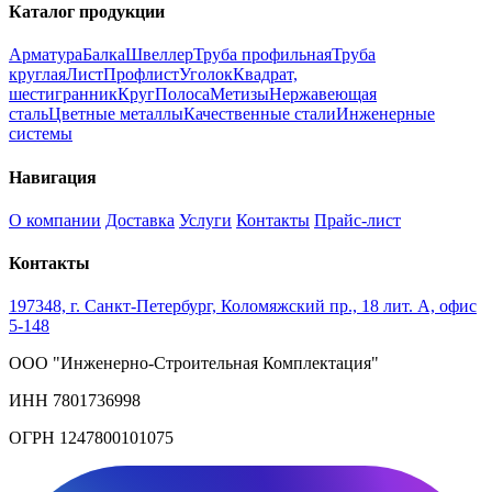
Каталог продукции
Арматура
Балка
Швеллер
Труба профильная
Труба
круглая
Лист
Профлист
Уголок
Квадрат,
шестигранник
Круг
Полоса
Метизы
Нержавеющая
сталь
Цветные металлы
Качественные стали
Инженерные
системы
Навигация
О компании
Доставка
Услуги
Контакты
Прайс-лист
Контакты
197348, г. Санкт-Петербург, Коломяжский пр., 18 лит. А, офис
5-148
ООО "Инженерно-Строительная Комплектация"
ИНН 7801736998
ОГРН 1247800101075