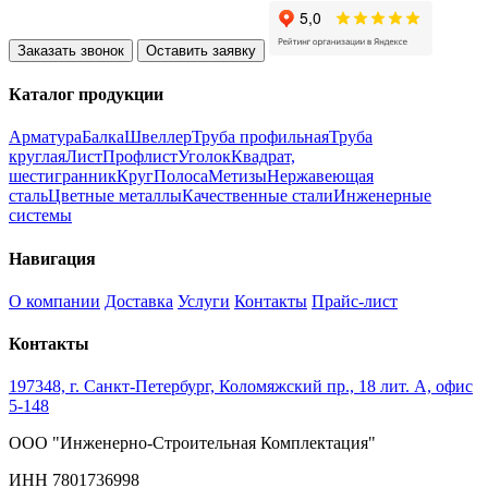
Заказать звонок
Оставить заявку
Каталог продукции
Арматура
Балка
Швеллер
Труба профильная
Труба
круглая
Лист
Профлист
Уголок
Квадрат,
шестигранник
Круг
Полоса
Метизы
Нержавеющая
сталь
Цветные металлы
Качественные стали
Инженерные
системы
Навигация
О компании
Доставка
Услуги
Контакты
Прайс-лист
Контакты
197348, г. Санкт-Петербург, Коломяжский пр., 18 лит. А, офис
5-148
ООО "Инженерно-Строительная Комплектация"
ИНН 7801736998