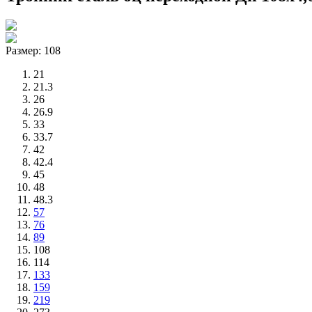
Размер: 108
21
21.3
26
26.9
33
33.7
42
42.4
45
48
48.3
57
76
89
108
114
133
159
219