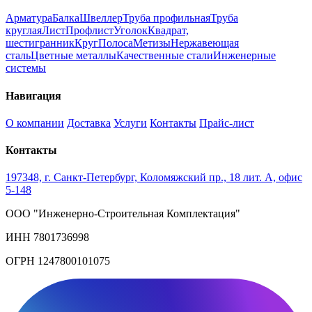
Арматура
Балка
Швеллер
Труба профильная
Труба
круглая
Лист
Профлист
Уголок
Квадрат,
шестигранник
Круг
Полоса
Метизы
Нержавеющая
сталь
Цветные металлы
Качественные стали
Инженерные
системы
Навигация
О компании
Доставка
Услуги
Контакты
Прайс-лист
Контакты
197348, г. Санкт-Петербург, Коломяжский пр., 18 лит. А, офис
5-148
ООО "Инженерно-Строительная Комплектация"
ИНН 7801736998
ОГРН 1247800101075