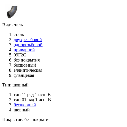
Вид: сталь
сталь
двухрезьбовой
однорезьбовой
приварной
09Г2С
без покрытия
бесшовный
эллиптическая
фланцевая
Тип: шовный
тип 11 ряд 1 исп. B
тип 01 ряд 1 исп. B
бесшовный
шовный
Покрытие: без покрытия