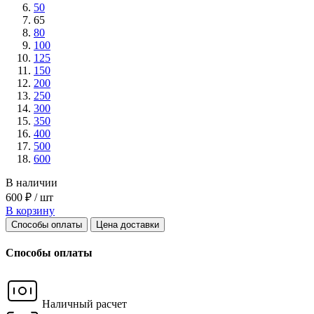
50
65
80
100
125
150
200
250
300
350
400
500
600
В наличии
600 ₽ / шт
В корзину
Способы оплаты
Цена доставки
Способы оплаты
Наличный расчет