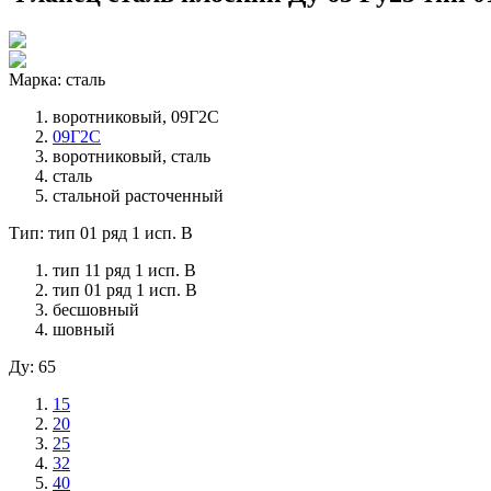
Марка: сталь
воротниковый, 09Г2С
09Г2С
воротниковый, сталь
сталь
стальной расточенный
Тип: тип 01 ряд 1 исп. B
тип 11 ряд 1 исп. B
тип 01 ряд 1 исп. B
бесшовный
шовный
Ду: 65
15
20
25
32
40