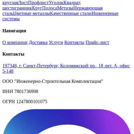
круглая
Лист
Профлист
Уголок
Квадрат,
шестигранник
Круг
Полоса
Метизы
Нержавеющая
сталь
Цветные металлы
Качественные стали
Инженерные
системы
Навигация
О компании
Доставка
Услуги
Контакты
Прайс-лист
Контакты
197348, г. Санкт-Петербург, Коломяжский пр., 18 лит. А, офис
5-148
ООО "Инженерно-Строительная Комплектация"
ИНН 7801736998
ОГРН 1247800101075