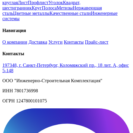
круглая
Лист
Профлист
Уголок
Квадрат,
шестигранник
Круг
Полоса
Метизы
Нержавеющая
сталь
Цветные металлы
Качественные стали
Инженерные
системы
Навигация
О компании
Доставка
Услуги
Контакты
Прайс-лист
Контакты
197348, г. Санкт-Петербург, Коломяжский пр., 18 лит. А, офис
5-148
ООО "Инженерно-Строительная Комплектация"
ИНН 7801736998
ОГРН 1247800101075