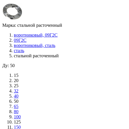
Марка: стальной расточенный
воротниковый, 09Г2С
09Г2С
воротниковый, сталь
сталь
стальной расточенный
Ду: 50
15
20
25
32
40
50
65
80
100
125
150