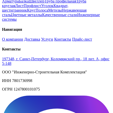
Арматура
Балка
Швеллер
Труба профильная
Труба
круглая
Лист
Профлист
Уголок
Квадрат,
шестигранник
Круг
Полоса
Метизы
Нержавеющая
сталь
Цветные металлы
Качественные стали
Инженерные
системы
Навигация
О компании
Доставка
Услуги
Контакты
Прайс-лист
Контакты
197348, г. Санкт-Петербург, Коломяжский пр., 18 лит. А, офис
5-148
ООО "Инженерно-Строительная Комплектация"
ИНН 7801736998
ОГРН 1247800101075