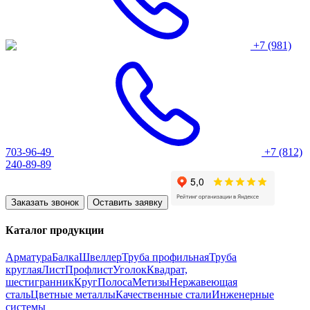
+7 (981)
703-96-49
+7 (812)
240-89-89
Заказать звонок
Оставить заявку
Каталог продукции
Арматура
Балка
Швеллер
Труба профильная
Труба
круглая
Лист
Профлист
Уголок
Квадрат,
шестигранник
Круг
Полоса
Метизы
Нержавеющая
сталь
Цветные металлы
Качественные стали
Инженерные
системы