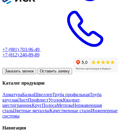
+7 (981) 703-96-49
+7 (812) 240-89-89
Заказать звонок
Оставить заявку
Каталог продукции
Арматура
Балка
Швеллер
Труба профильная
Труба
круглая
Лист
Профлист
Уголок
Квадрат,
шестигранник
Круг
Полоса
Метизы
Нержавеющая
сталь
Цветные металлы
Качественные стали
Инженерные
системы
Навигация