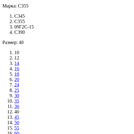
Марка: С355
С345
С355
09Г2С-15
С390
Размер: 40
10
12
14
16
18
20
24
25
30
35
36
40
45
50
55
60