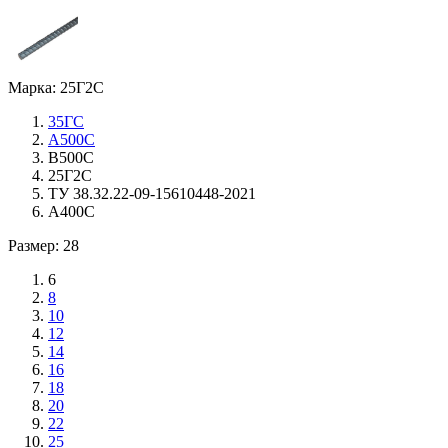
Марка: 25Г2С
35ГС
А500С
В500С
25Г2С
ТУ 38.32.22-09-15610448-2021
А400С
Размер: 28
6
8
10
12
14
16
18
20
22
25