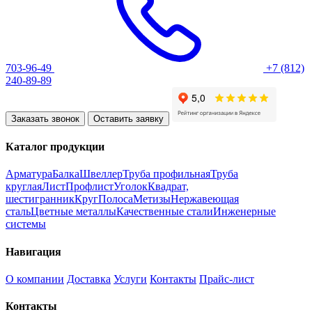
703-96-49
+7 (812)
240-89-89
Заказать звонок
Оставить заявку
Каталог продукции
Арматура
Балка
Швеллер
Труба профильная
Труба
круглая
Лист
Профлист
Уголок
Квадрат,
шестигранник
Круг
Полоса
Метизы
Нержавеющая
сталь
Цветные металлы
Качественные стали
Инженерные
системы
Навигация
О компании
Доставка
Услуги
Контакты
Прайс-лист
Контакты